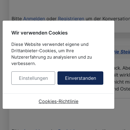
Bitte
Anmelden
oder
Registrieren
um der Konversation
Wir verwenden Cookies
Diese Website verwendet eigene und
Drittanbieter-Cookies, um Ihre
Netha
antwortete auf
Rebecca Michéle - Die Stei
Nutzererfahrung zu analysieren und zu
verbessern.
Oh manno man, nun muss Roisin doch zurück. Aber G
der Stadtmauern. Und keine Miete.... Das hält wirk
Einstellungen
Einverstanden
Hoffe nur innigst das sie die drei Faulpelze nicht 
gewinnen, die träumen von Weihnachten und Oste
Cookies-Richtlinie
Liebe Grüße von Netha