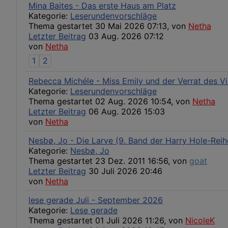
Mina Baites - Das erste Haus am Platz
Kategorie:
Leserundenvorschläge
Thema gestartet 30 Mai 2026 07:13, von
Netha
Letzter Beitrag
03 Aug. 2026 07:12
von
Netha
1
2
Rebecca Michéle - Miss Emily und der Verrat des Vi
Kategorie:
Leserundenvorschläge
Thema gestartet 02 Aug. 2026 10:54, von
Netha
Letzter Beitrag
06 Aug. 2026 15:03
von
Netha
Nesbø, Jo - Die Larve (9. Band der Harry Hole-Reih
Kategorie:
Nesbø, Jo
Thema gestartet 23 Dez. 2011 16:56, von
goat
Letzter Beitrag
30 Juli 2026 20:46
von
Netha
lese gerade Juli - September 2026
Kategorie:
Lese gerade
Thema gestartet 01 Juli 2026 11:26, von
NicoleK