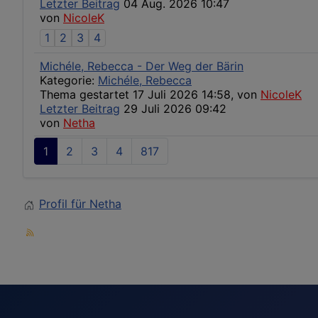
Letzter Beitrag
04 Aug. 2026 10:47
von
NicoleK
1
2
3
4
Michéle, Rebecca - Der Weg der Bärin
Kategorie:
Michéle, Rebecca
Thema gestartet 17 Juli 2026 14:58, von
NicoleK
Letzter Beitrag
29 Juli 2026 09:42
von
Netha
1
2
3
4
817
Profil für Netha