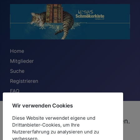
Home
Mitglieder
Suche
Registrieren
FAQ
Wir verwenden Cookies
Bitte die für das Benutzerkonto
Diese Website verwendet eigene und
hinterlegte E-Mail-Adresse eingeben.
Drittanbieter-Cookies, um Ihre
Der Benutzername wird dann an
Nutzererfahrung zu analysieren und zu
verbessern.