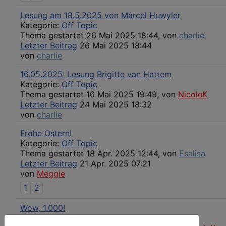
Lesung am 18.5.2025 von Marcel Huwyler
Kategorie:
Off Topic
Thema gestartet 26 Mai 2025 18:44, von
charlie
Letzter Beitrag
26 Mai 2025 18:44
von
charlie
16.05.2025: Lesung Brigitte van Hattem
Kategorie:
Off Topic
Thema gestartet 16 Mai 2025 19:49, von
NicoleK
Letzter Beitrag
24 Mai 2025 18:32
von
charlie
Frohe Ostern!
Kategorie:
Off Topic
Thema gestartet 18 Apr. 2025 12:44, von
Esalisa
Letzter Beitrag
21 Apr. 2025 07:21
von
Meggie
1
2
Wow, 1.000!
Kategorie:
Off Topic