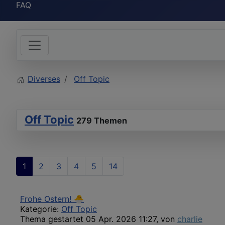
FAQ
Diverses
Off Topic
Off Topic
279 Themen
1
2
3
4
5
14
Frohe Ostern! 🐣
Kategorie:
Off Topic
Thema gestartet 05 Apr. 2026 11:27, von
charlie