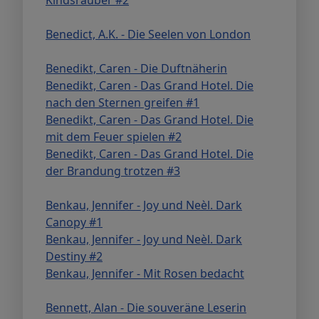
Benedict, A.K. - Die Seelen von London
Benedikt, Caren - Die Duftnäherin
Benedikt, Caren - Das Grand Hotel. Die
nach den Sternen greifen #1
Benedikt, Caren - Das Grand Hotel. Die
mit dem Feuer spielen #2
Benedikt, Caren - Das Grand Hotel. Die
der Brandung trotzen #3
Benkau, Jennifer - Joy und Neèl. Dark
Canopy #1
Benkau, Jennifer - Joy und Neèl. Dark
Destiny #2
Benkau, Jennifer - Mit Rosen bedacht
Bennett, Alan - Die souveräne Leserin