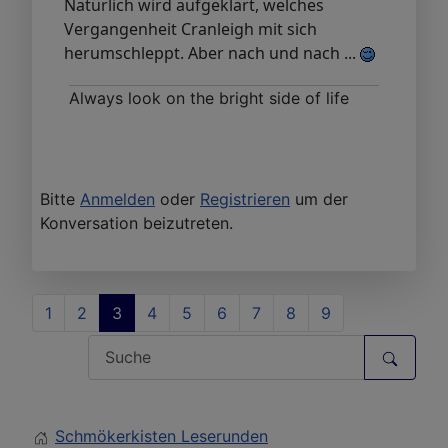
Natürlich wird aufgeklärt, welches
Vergangenheit Cranleigh mit sich
herumschleppt. Aber nach und nach ...
Always look on the bright side of life
Bitte
Anmelden
oder
Registrieren
um der
Konversation beizutreten.
1
2
3
4
5
6
7
8
9
Schmökerkisten Leserunden