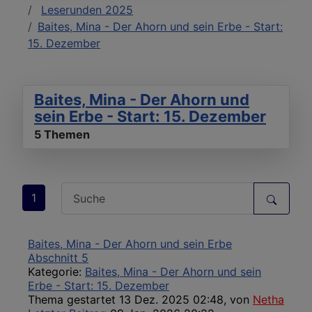
Leserunden 2025
Baites, Mina - Der Ahorn und sein Erbe - Start:
15. Dezember
Baites, Mina - Der Ahorn und
sein Erbe - Start: 15. Dezember
5 Themen
1
Baites, Mina - Der Ahorn und sein Erbe
Abschnitt 5
Kategorie:
Baites, Mina - Der Ahorn und sein
Erbe - Start: 15. Dezember
Thema gestartet 13 Dez. 2025 02:48, von
Netha