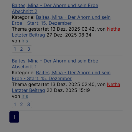
Baites, Mina - Der Ahorn und sein Erbe
Abschnitt 2
Kategorie:
Baites, Mina - Der Ahorn und sein
Erbe - Start: 15. Dezember
Thema gestartet 13 Dez. 2025 02:42, von
Netha
Letzter Beitrag
27 Dez. 2025 08:34
von
Iris
1
2
3
Baites, Mina - Der Ahorn und sein Erbe
Abschnitt 1
Kategorie:
Baites, Mina - Der Ahorn und sein
Erbe - Start: 15. Dezember
Thema gestartet 13 Dez. 2025 02:40, von
Netha
Letzter Beitrag
22 Dez. 2025 15:19
von
Iris
1
2
3
1