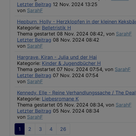
Letzter Beitrag
12 Nov. 2024 13:25
von
SarahF
Hepburn, Holly - Herzklopfen in der kleinen Keksbä
Kategorie:
Belletristik H
Thema gestartet 08 Nov. 2024 08:42, von
SarahF
Letzter Beitrag
08 Nov. 2024 08:42
von
SarahF
Hargrave, Kiran - Julia und der Hai
Kategorie:
Kinder & Jugendbücher H
Thema gestartet 07 Nov. 2024 07:54, von
SarahF
Letzter Beitrag
07 Nov. 2024 07:54
von
SarahF
Kennedy, Elle - Reine Verhandlungssache / The Deal
Kategorie:
Liebesromane K
Thema gestartet 05 Nov. 2024 08:34, von
SarahF
Letzter Beitrag
05 Nov. 2024 08:34
von
SarahF
1
2
3
4
26