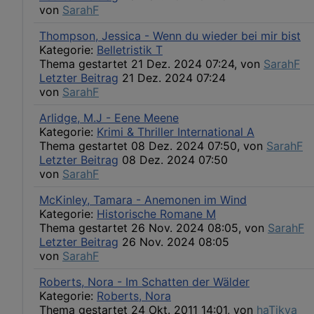
von
SarahF
Thompson, Jessica - Wenn du wieder bei mir bist
Kategorie:
Belletristik T
Thema gestartet 21 Dez. 2024 07:24, von
SarahF
Letzter Beitrag
21 Dez. 2024 07:24
von
SarahF
Arlidge, M.J - Eene Meene
Kategorie:
Krimi & Thriller International A
Thema gestartet 08 Dez. 2024 07:50, von
SarahF
Letzter Beitrag
08 Dez. 2024 07:50
von
SarahF
McKinley, Tamara - Anemonen im Wind
Kategorie:
Historische Romane M
Thema gestartet 26 Nov. 2024 08:05, von
SarahF
Letzter Beitrag
26 Nov. 2024 08:05
von
SarahF
Roberts, Nora - Im Schatten der Wälder
Kategorie:
Roberts, Nora
Thema gestartet 24 Okt. 2011 14:01, von
haTikva