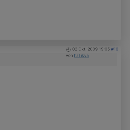
02 Okt. 2009 19:05
#10
von
haTikva