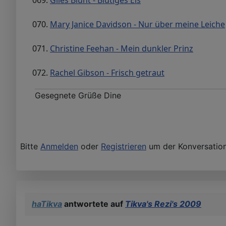
069.
Giles Blunt - Blutiges Eis
070.
Mary Janice Davidson - Nur über meine Leiche
071.
Christine Feehan - Mein dunkler Prinz
072.
Rachel Gibson - Frisch getraut
Gesegnete Grüße Dine
Bitte
Anmelden
oder
Registrieren
um der Konversation
haTikva
antwortete auf
Tikva's Rezi's 2009