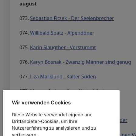
august
073.
Sebastian Fitzek - Der Seelenbrecher
074.
Willibald Spatz - Alpendöner
075.
Karin Slaugther - Verstummt
076.
Karyn Bosnak - Zwanzig Männer sind genug
077.
Liza Marklund - Kalter Süden
078.
Marcus Imbsweiler - Altstadtfest
Wir verwenden Cookies
079.
Carly Phillips - Der letzte Kuss
Diese Website verwendet eigene und
080.
M. J. Davidson - Biss der Tod euch scheidet
Drittanbieter-Cookies, um Ihre
Nutzererfahrung zu analysieren und zu
081.
Kerrelyn Sparks - Wie angelt man sich einen 
verbessern.