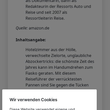
als Dokumentarin, dann als
Redakteurin der Ressorts Auto und
Reise und seit 2007 als
Ressortleiterin Reise.
Quelle:
amazon.de
Inhaltsangabe:
Hotelzimmer aus der Hölle,
verwechselte Zielorte, unglaubliche
Abzockertricks: die schönste Zeit des
Jahres kann im Handumdrehen zum
Fiasko geraten. Mit diesem
Reiseführer der verrücktesten
Pannen sind Sie gegen die Tücken
des Urlaubsalltags gewappnet. Hier
erfahren Sie, was Sie niemals im
Wir verwenden Cookies
Katalog lesen werden – und können
aus den amüsanten Erlebnissen von
Diese Website verwendet eigene und