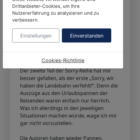
anderen Reisenden lernen. Denn
Drittanbieter-Cookies, um Ihre
wer nackt zum Begrüßungsdinner
Nutzererfahrung zu analysieren und zu
verbessern.
geht, sollte sicher sein, auch
tatsächlich ein FKK-Ressort gebucht
zu haben.
Einstellungen
Einverstanden
Quelle:
Buchrücken
Cookies-Richtlinie
Meine Meinung:
Der zweite Teil der Sorry-Reihe hat mir
besser gefallen, als der erste „Sorry, wir
haben die Landebahn verfehlt!“. Denn die
Auszüge aus den Urlaubspannen der
Reisenden waren einfach nur herrlich.
Was ich allerdings in den jeweiligen
Situationen machen würde, wage ich mir
gar nicht vorzustellen.
Die Autoren haben wieder Pannen,