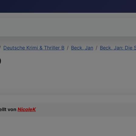
Deutsche Krimi & Thriller B
Beck, Jan
Beck, Jan: Die 
)
llt von
NicoleK