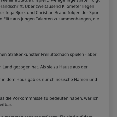
 wie eine Statue drapiert. Wenige Tage später folgt
 Handschrift. Über zweitausend Kilometer liegen
r Inga Björk und Christian Brand folgen der Spur
ichen Elite aus jungen Talenten zusammenhängen, die
en Straßenkünstler Freiluftschach spielen - aber
an Land gezogen hat. Als sie zu Hause aus der
ber in dem Haus gab es nur chinesische Namen und
, was die Vorkommnisse zu bedeuten haben, war ich
ifbar.