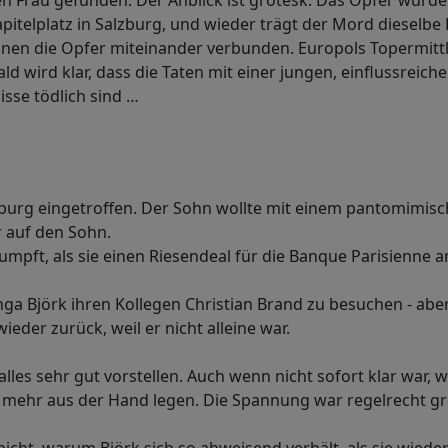
en Frau gefunden. Der Anblick ist grotesk: Das Opfer wurde
itelplatz in Salzburg, und wieder trägt der Mord dieselbe
nen die Opfer miteinander verbunden. Europols Topermittle
Bald wird klar, dass die Taten mit einer jungen, einflussre
sse tödlich sind …
zburg eingetroffen. Der Sohn wollte mit einem pantomimisch
r auf den Sohn.
rumpft, als sie einen Riesendeal für die Banque Parisienne 
Inga Björk ihren Kollegen Christian Brand zu besuchen - a
wieder zurück, weil er nicht alleine war.
lles sehr gut vorstellen. Auch wenn nicht sofort klar war
 mehr aus der Hand legen. Die Spannung war regelrecht gre