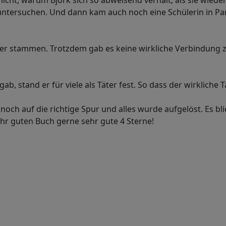
 nicht, warum Björk sich so abweisend verhält, als sie wie
ntersuchen. Und dann kam auch noch eine Schülerin in Par
er stammen. Trotzdem gab es keine wirkliche Verbindung 
stand er für viele als Täter fest. So dass der wirkliche Tä
och auf die richtige Spur und alles wurde aufgelöst. Es bl
hr guten Buch gerne sehr gute 4 Sterne!