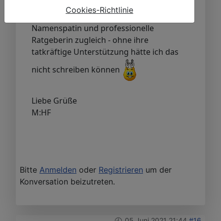
Recherche sehr turbulent war und meine
Cookies-Richtlinie
russische Freundin Viktorya war
Namenspatin und professionelle
Ratgeberin zugleich - ohne ihre
tatkräftige Unterstützung hätte ich das
nicht schreiben können
Liebe Grüße
M:HF
Bitte
Anmelden
oder
Registrieren
um der
Konversation beizutreten.
05 Juni 2021 21:44
#16