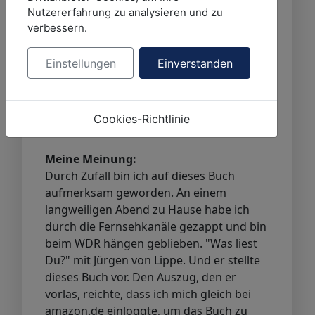
Biff ist der einzige glaubwürdige
Nutzererfahrung zu analysieren und zu
verbessern.
Zeuge dieser Zeit. Er stand dem
jungen Messias schon zur Seite, als
dieser noch versuchte, vertrocknete
Einstellungen
Einverstanden
Eidechse zum Leben zu erwecken.
Cookies-Richtlinie
Quelle:
Buchrücken
Meine Meinung:
Durch Zufall bin ich auf dieses Buch
aufmerksam geworden. An einem
langweiligen Abend zu Hause habe ich
durch die Fernsehkanäle gezappt und bin
beim WDR hängen geblieben. "Was liest
Du?" mit Jürgen von Lippe. Und er stellte
dieses Buch vor. Den Auszug, den er
vorlas, reichte, dass ich mich gleich bei
amazon.de einloggte, um das Buch zu