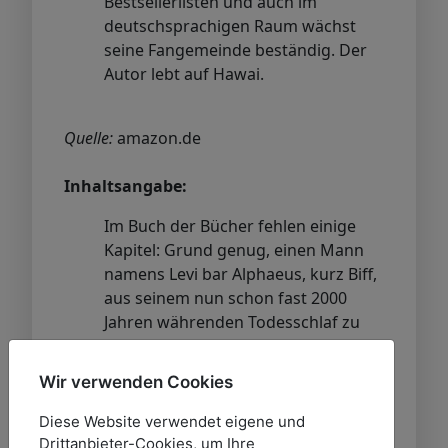
Bestsellerlisten und auch im
deutschsprachigen Raum wächst
seine Fangemeinde beständig. Der
Autor lebt auf Hawai.
Quelle:
amazon.de
Inhaltsangabe:
Im Buch der Bücher fehlen einige
Kapitel: Grund genug, einen Mann
namens Levi bar Alphaeus, kurz Biff,
aus seinem nun schon fast 2000
Jahren währenden Todesschlaf zu
wecken. Unter den wachsamen
Augen von Engel Raziel soll Biff alls
Wir verwenden Cookies
über die turbulente Jugend von
Josua, auch unter dem Namen Jesus
Diese Website verwendet eigene und
H. Christus bekannt, berichten. Denn
Drittanbieter-Cookies, um Ihre