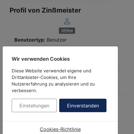
Profil von Zinßmeister
Offline
Benutzertyp:
Benutzer
Rang:
Schmöker Neuling
Wir verwenden Cookies
Registriert seit:
17 Jan. 2024
Diese Website verwendet eigene und
Zuletzt angemeldet:
17 Jan. 2024 13:33
Drittanbieter-Cookies, um Ihre
Nutzererfahrung zu analysieren und zu
Zeitzone:
UTC +0:00
verbessern.
Ortszeit:
06:02
Einstellungen
Einverstanden
Profilaufrufe:
1147
Geschlecht:
unbekannt
Cookies-Richtlinie