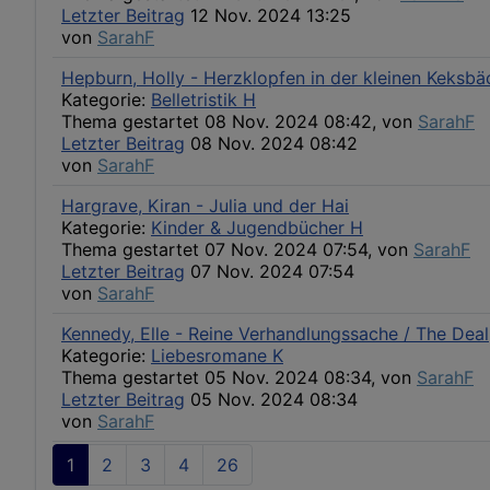
Letzter Beitrag
12 Nov. 2024 13:25
von
SarahF
Hepburn, Holly - Herzklopfen in der kleinen Keksbä
Kategorie:
Belletristik H
Thema gestartet 08 Nov. 2024 08:42, von
SarahF
Letzter Beitrag
08 Nov. 2024 08:42
von
SarahF
Hargrave, Kiran - Julia und der Hai
Kategorie:
Kinder & Jugendbücher H
Thema gestartet 07 Nov. 2024 07:54, von
SarahF
Letzter Beitrag
07 Nov. 2024 07:54
von
SarahF
Kennedy, Elle - Reine Verhandlungssache / The Deal
Kategorie:
Liebesromane K
Thema gestartet 05 Nov. 2024 08:34, von
SarahF
Letzter Beitrag
05 Nov. 2024 08:34
von
SarahF
1
2
3
4
26