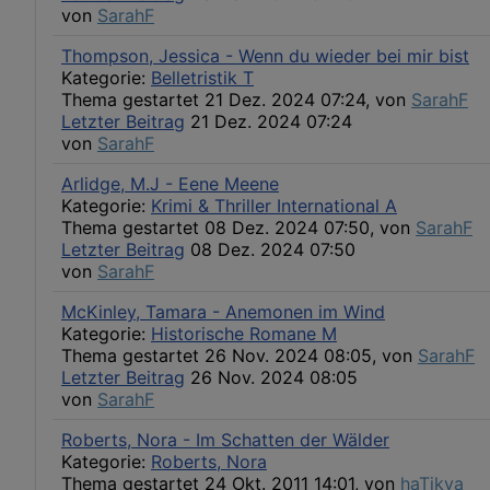
von
SarahF
Thompson, Jessica - Wenn du wieder bei mir bist
Kategorie:
Belletristik T
Thema gestartet 21 Dez. 2024 07:24, von
SarahF
Letzter Beitrag
21 Dez. 2024 07:24
von
SarahF
Arlidge, M.J - Eene Meene
Kategorie:
Krimi & Thriller International A
Thema gestartet 08 Dez. 2024 07:50, von
SarahF
Letzter Beitrag
08 Dez. 2024 07:50
von
SarahF
McKinley, Tamara - Anemonen im Wind
Kategorie:
Historische Romane M
Thema gestartet 26 Nov. 2024 08:05, von
SarahF
Letzter Beitrag
26 Nov. 2024 08:05
von
SarahF
Roberts, Nora - Im Schatten der Wälder
Kategorie:
Roberts, Nora
Thema gestartet 24 Okt. 2011 14:01, von
haTikva