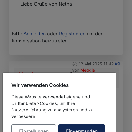
Liebe Grüße von Netha
Bitte
Anmelden
oder
Registrieren
um der
Konversation beizutreten.
12 Mai 2025 11:42
#9
von
Meggie
Meggie
antwortete auf
Neuer Lesestoff - April - Juni 2025
Wir verwenden Cookies
Diese Website verwendet eigene und
Bradley Harper - Miss Harkness und das
Drittanbieter-Cookies, um Ihre
Damengambit
Nutzererfahrung zu analysieren und zu
verbessern.
LG Meggie
Einstellungen
Einverstanden