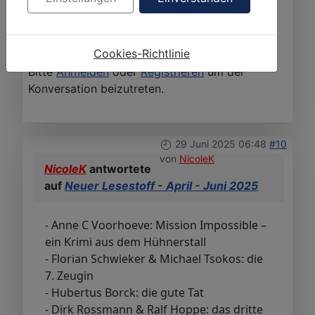
Cookies-Richtlinie
Bitte
Anmelden
oder
Registrieren
um der
Konversation beizutreten.
29 Juni 2025 06:48
#10
von
NicoleK
NicoleK
antwortete
auf
Neuer Lesestoff - April - Juni 2025
- Anne C Voorhoeve: Mission Impossible –
ein Krimi aus dem Hühnerstall
- Florian Schwieker & Michael Tsokos: die
7. Zeugin
- Hubertus Borck: die gute Tat
- Dirk Rossmann & Ralf Hoppe: das dritte