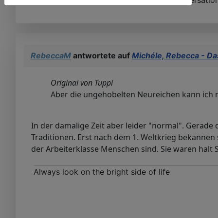
Bitte
Anmelden
oder
Registrieren
um der Konversation
RebeccaM
antwortete auf
Michéle, Rebecca - Da
Original von Tuppi
Aber die ungehobelten Neureichen kann ich ni
In der damalige Zeit aber leider "normal". Gerade d
Traditionen. Erst nach dem 1. Weltkrieg bekannen 
der Arbeiterklasse Menschen sind. Sie waren halt
Always look on the bright side of life