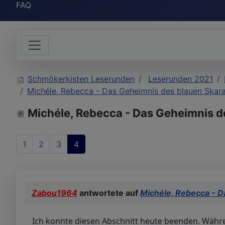
FAQ
Schmökerkisten Leserunden
Leserunden 2021
Michéle, Rebecca - Das Geheimnis des blauen Skara
Michéle, Rebecca - Das Geheimnis d
1
2
3
4
Zabou1964
antwortete auf
Michéle, Rebecca - D
Ich konnte diesen Abschnitt heute beenden. Währe