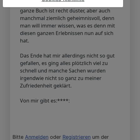
geheimnisvolle Situation durch. Das
ganze Buch ist recht düster, aber auch
manchmal ziemlich geheimnisvoll, denn
man will immer wissen, was es denn mit
diesen ganzen Erlebnissen nun auf sich
hat.
Das Ende hat mir allerdings nicht so gut
gefallen, es ging alles plötzlich viel zu
schnell und manche Sachen wurden
irgendwie nicht so ganz zu meiner
Zufriedenheit geklärt.
Von mir gibt es:****:
Bitte
Anmelden
oder
Registrieren
um der