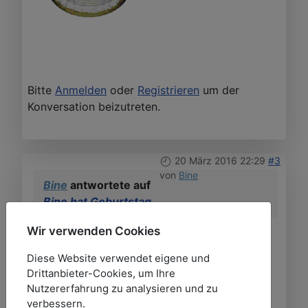
Bitte
Anmelden
oder
Registrieren
um der
Konversation beizutreten.
20 März 2016 22:29
#3
von
Bine
Bine
antwortete auf
Bine hat Geburtstag
Wir verwenden Cookies
Danke vielmals für die guten Wünsche.....
Diese Website verwendet eigene und
Ich habe zwar nicht soooooooo viel
Drittanbieter-Cookies, um Ihre
gefeiert, aber es war trotzdem schön.....
Nutzererfahrung zu analysieren und zu
verbessern.
wir waren im Theater. Es war mal schön