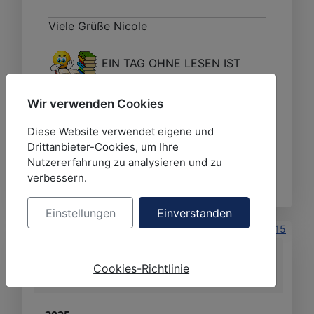
Viele Grüße Nicole
EIN TAG OHNE LESEN IST
KEIN GUTER TAG!
Wir verwenden Cookies
Diese Website verwendet eigene und
Drittanbieter-Cookies, um Ihre
Bitte
Anmelden
oder
Registrieren
um der
Nutzererfahrung zu analysieren und zu
Konversation beizutreten.
verbessern.
Einstellungen
Einverstanden
07 Jan. 2025 12:03
-
13 Mai 2026 10:54
#15
von
NicoleK
NicoleK
antwortete auf
NicoleK's
Cookies-Richtlinie
signierte Bücher