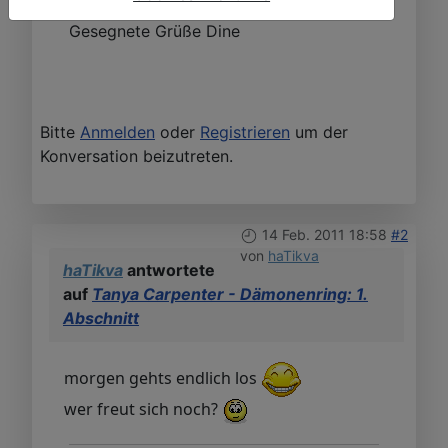
Gesegnete Grüße Dine
Bitte
Anmelden
oder
Registrieren
um der
Konversation beizutreten.
14 Feb. 2011 18:58
#2
von
haTikva
haTikva
antwortete
auf
Tanya Carpenter - Dämonenring: 1.
Abschnitt
morgen gehts endlich los
wer freut sich noch?